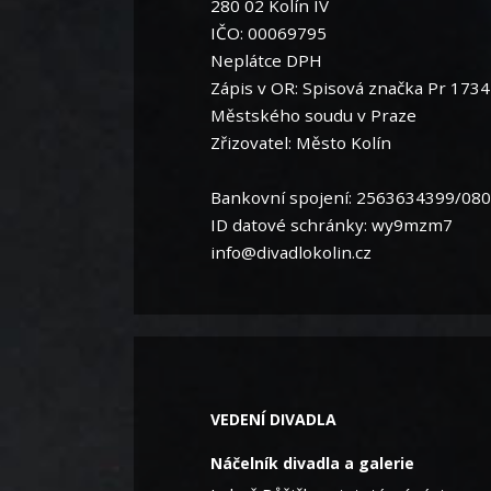
280 02 Kolín IV
IČO: 00069795
Neplátce DPH
Zápis v OR: Spisová značka Pr 173
Městského soudu v Praze
Zřizovatel: Město Kolín
Bankovní spojení: 2563634399/08
ID datové schránky: wy9mzm7
info@divadlokolin.cz
VEDENÍ DIVADLA
Náčelník divadla a galerie