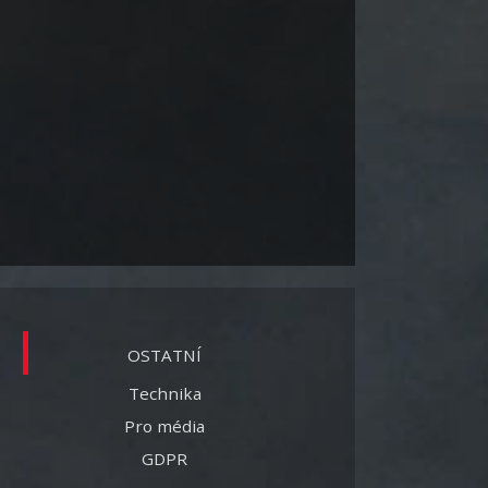
OSTATNÍ
Technika
Pro média
GDPR