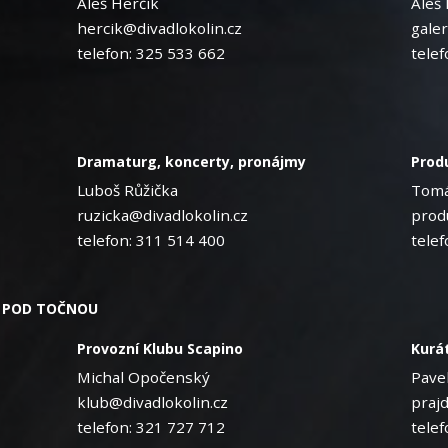
Aleš Herčík
Aleš 
hercik@divadlokolin.cz
galer
telefon: 325 533 662
telef
Dramaturg, koncerty, pronájmy
Prod
Luboš Růžička
Tomá
ruzicka@divadlokolin.cz
prod
telefon: 311 514 400
telef
O POD TOČNOU
Provozní Klubu Scapino
Kurá
Michal Opočenský
Pavel
klub@divadlokolin.cz
praj
telefon: 321 727 712
telef