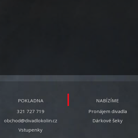
POKLADNA
NABÍZÍME
321 727 719
Pronájem divadla
obchod@divadlokolin.cz
Dárkové šeky
Vstupenky