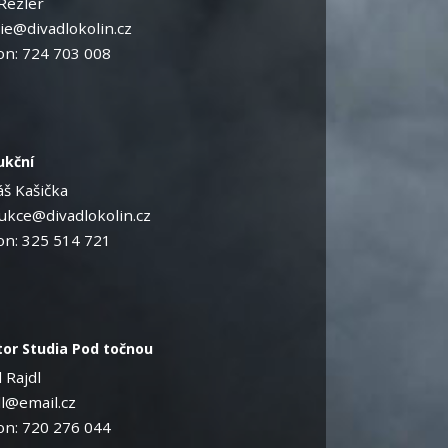
Rezler
ie@divadlokolin.cz
on: 724 703 008
ukční
š Kašička
ukce@divadlokolin.cz
on: 325 514 721
tor Studia Pod točnou
 Rajdl
dl@email.cz
on: 720 276 044