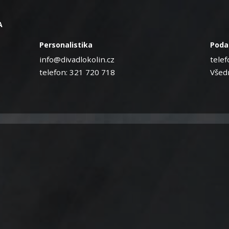
A
Personalistika
Poda
info@divadlokolin.cz
telef
telefon: 321 720 718
Všedn