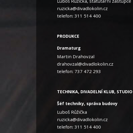
Luboš Růžička, statutární zástupce
ruzicka@divadlokolin.cz
telefon: 311 514 400
PRODUKCE
Dramaturg
Martin Drahovzal
drahovzal@divadlokolin.cz
telefon: 737 472 293
TECHNIKA, DIVADELNÍ KLUB, STUDI
Šéf techniky, správa budovy
Luboš Růžička
ruzicka@divadlokolin.cz
telefon: 311 514 400