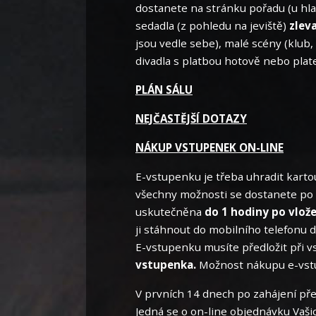
dostanete na stránku pořadu (u hlav
sedadla (z pohledu na jeviště)
zleva
jsou vedle sebe), malé scény (klub,
divadla s platbou hotově nebo plat
PLÁN SÁLU
NEJČASTĚJŠÍ DOTAZY
NÁKUP VSTUPENEK ON-LINE
E-vstupenku je třeba uhradit karto
všechny možnosti se dostanete po k
uskutečněna
do 1 hodiny po vlož
ji stáhnout do mobilního telefonu d
E-vstupenku musíte předložit při v
vstupenka.
Možnost nákupu e-vstu
V prvních 14 dnech po zahájení př
Jedná se o on-line objednávku Vaši