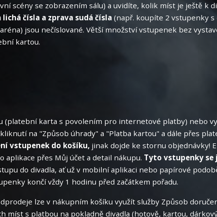
ní scény se zobrazením sálu) a uvidíte, kolik míst je ještě k d
 lichá čísla a zprava sudá čísla
(např. koupíte 2 vstupenky s č
 aréna) jsou nečíslované. Větší množství vstupenek bez vystav
ební kartou.
u (platební karta s povolením pro internetové platby) nebo vy
liknutí na "Způsob úhrady" a "Platba kartou" a dále přes plat
ení vstupenek do košíku,
jinak dojde ke stornu objednávky! E
o aplikace přes Můj účet a detail nákupu.
Tyto vstupenky se 
stupu do divadla, ať už v mobilní aplikaci nebo papírové podob
penky končí vždy 1 hodinu před začátkem pořadu.
edprodeje lze v nákupním košíku využít služby Způsob doručen
ch míst s platbou na pokladně divadla (hotově, kartou, dárkov