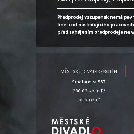
Předprodej vstupenek nemá pevně 
line a od následujícího pracovní
před zahájením předprodeje na w
MĚSTSKÉ DIVADLO KOLÍN
Smetanova 557
280 02 Kolín IV
Jak k nám?