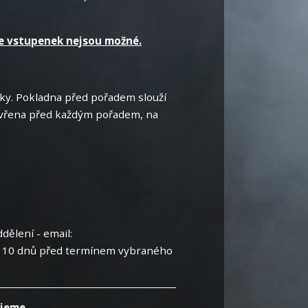
ce vstupenek nejsou možné.
y. Pokladna před pořadem slouží
tevřena před každým pořadem, na
ělení - email:
ji 10 dnů před termínem vybraného
jeme.