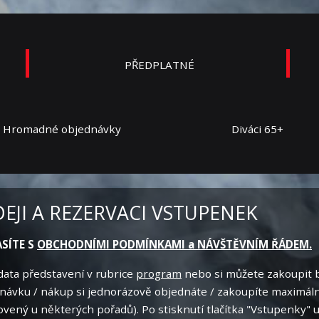
PŘEDPLATNÉ
Hromadné objednávky
Diváci 65+
EJI A REZERVACI VSTUPENEK
SÍTE S
OBCHODNÍMI PODMÍNKAMI a NÁVŠTĚVNÍM ŘÁDEM.
data představení v rubrice
program
nebo si můžete zakoupit b
dnávku / nákup si jednorázově objednáte / zakoupíte maximá
ovený u některých pořadů). Po stisknutí tlačítka "Vstupenky"