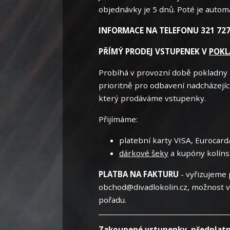
objednávky je 5 dnů. Poté je autom
INFORMACE NA TELEFONU 321 727 
PŘÍMÝ PRODEJ VSTUPENEK V
POKL
Probíhá v provozní době pokladny
prioritně pro odbavení nadcházejí
který prodáváme vstupenky.
Přijímáme:
platební karty VISA, Eurocard
dárkové šeky
a kupóny kolíns
PLATBA NA FAKTURU
- vyřizujeme
obchod@divadlokolin.cz, možnost v
pořadu.
Zakoupené vstupenky, předplatn