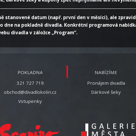
stanovené datum (např. první den v měsíci), ale zpravidl
ho dne na pokladně divadla. Konkrétní programová nabídka
ebu divadla v záložce „Program“.
POKLADNA
NABÍZÍME
321 727 719
Pronájem divadla
obchod@divadlokolin.cz
Dárkové šeky
Vstupenky