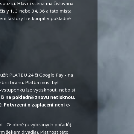
ispozici. Hlavní scéna má číslovaná
ísly 1, 3 nebo 34, 36 a tato místa
ení faktury lze koupit v pokladně
užít PLATBU 24 či Google Pay - na
ební bránu. Platba musí být
-vstupenku lze vytisknout, nebo si
již na pokladně znovu netisknou.
ě.
Potvrzení o zaplacení není e-
í - Osobně (u vybraných pořadů).
ým šekem divadla). Platnost této