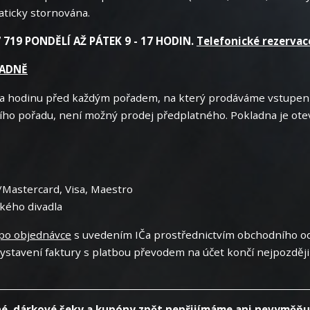
aticky stornována.
719 PONDĚLÍ AŽ PÁTEK 9 - 17 HODIN.
Telefonické rezerva
ADNĚ
 a hodinu před každým pořadem, na který prodáváme vstupenk
cího pořadu, není možný prodej předplatného. Pokladna je o
/Mastercard, Visa, Maestro
kého divadla
po objednávce
s uvedením IČa prostřednictvím obchodního odd
ystavení faktury s platbou převodem na účet končí nejpozdě
é, dárkové šeky a kupóny zpět nepřijímáme ani nevyměňu