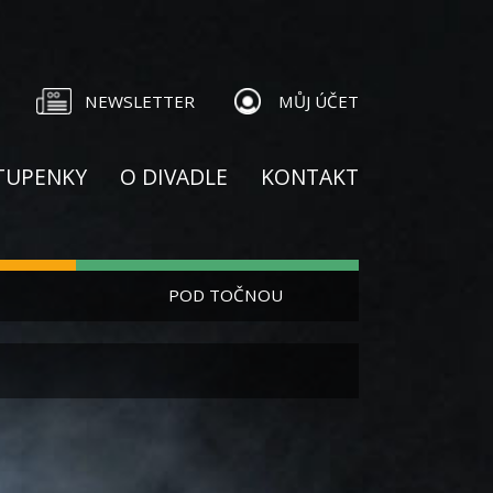
NEWSLETTER
MŮJ ÚČET
TUPENKY
O DIVADLE
KONTAKT
POD TOČNOU