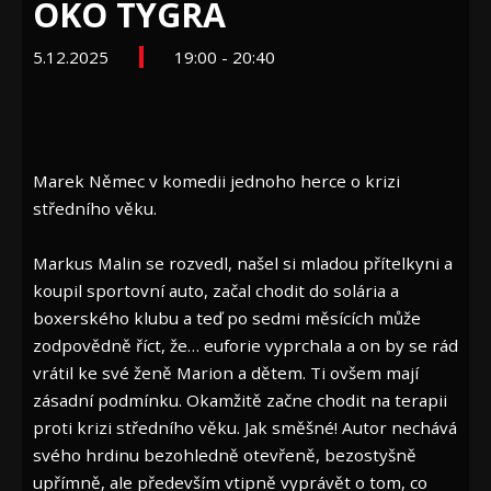
OKO TYGRA
5.12.2025
19:00 - 20:40
Marek Němec v komedii jednoho herce o krizi
středního věku.
Markus Malin se rozvedl, našel si mladou přítelkyni a
koupil sportovní auto, začal chodit do solária a
boxerského klubu a teď po sedmi měsících může
zodpovědně říct, že… euforie vyprchala a on by se rád
vrátil ke své ženě Marion a dětem. Ti ovšem mají
zásadní podmínku. Okamžitě začne chodit na terapii
proti krizi středního věku. Jak směšné! Autor nechává
svého hrdinu bezohledně otevřeně, bezostyšně
upřímně, ale především vtipně vyprávět o tom, co