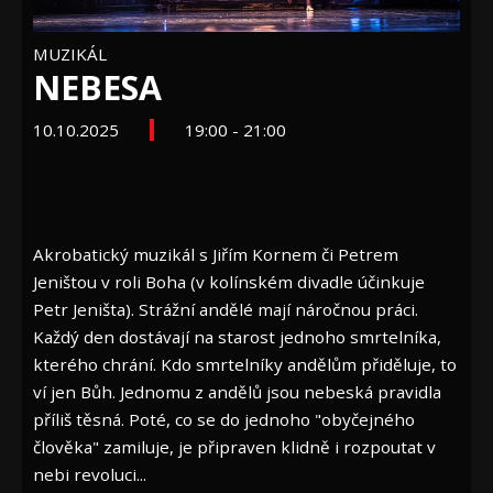
MUZIKÁL
NEBESA
10.10.2025
19:00 - 21:00
Akrobatický muzikál s Jiřím Kornem či Petrem
Jeništou v roli Boha (v kolínském divadle účinkuje
Petr Jeništa). Strážní andělé mají náročnou práci.
Každý den dostávají na starost jednoho smrtelníka,
kterého chrání. Kdo smrtelníky andělům přiděluje, to
ví jen Bůh. Jednomu z andělů jsou nebeská pravidla
příliš těsná. Poté, co se do jednoho "obyčejného
člověka" zamiluje, je připraven klidně i rozpoutat v
nebi revoluci...