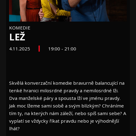
KOMEDIE
LEŽ
4.11.2025
19:00 - 21:00
Skvělá konverzační komedie bravurně balancující na
tenké hranici milosrdné pravdy a nemilosrdné lži.
Dva manželské páry a spousta lží ve jménu pravdy.
Jak moc lžeme sami sobě a svým blízkým? Chráníme
tím ty, na kterých nám záleží, nebo spíš sami sebe? A
vyplatí se vždycky říkat pravdu nebo je výhodnější
lhát?