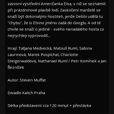
zazvoní výstřední Američanka Elsa, s níž se seznámili
při prázdninové plavbě lodí. Zaskočení manželé se
snaží být dokonalými hostiteli, jenže Debbi udělá tu
"chybu", že si Elsino jméno zadá do Googlu. A od té
chvíle se snaží o jediné - svého nenadálého hosta co
nejrychleji vyprovodit...
Hrají: Taťjana Medvecká, Matouš Ruml, Sabina
Laurinová, Marek Pospíchal, Charlotte
Steigerwaldová, Nathanael Ruml / Petr Komínek a Jan
Řezníček
Autor: Steven Muffat
Divadlo Kalich Praha
Délka představení: cca 120 minut + přestávka