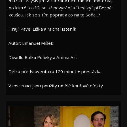
muziku uslyšíš jen v zahraničních rádiích, motorka,
po které toužíš, se už nevyrábí a "tesilky" příšerně
koušou. Jak se s tím poprat a co na to Soňa...?
Hrají: Pavel Liška a Michal Isteník
Autor: Emanuel Míšek
Divadlo Bolka Polívky a Anima Art
Délka představení: cca 120 minut + přestávka
V inscenaci jsou použity umělé kouřové efekty.