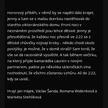
Hororový příběh, v němž by se napětí dalo krájet.
Jenny a Sam se s malou dcerkou nastěhovali do
starého viktoriánského domu. První noci v
neznámém prostředí jsou lehce děsivé. Jenny je
přesvědčená, že každou noc přesně ve 2:22 se z
dětské chůvičky ozývají kroky - někdo chodí okolo
postýlky. Je možné, že v domě straší? Sam tvrdí, že
vše se dá racionálně vysvětlit. A tak během večírku,
na který přijde kamarádka Lauren s novým
partnerem, padne po několika skleničkách vína
rozhodnutí, že všichni zůstanou vzhůru. Až do 2:22,
kdy se uvidí...
Hrají: Jan Hájek, Václav Šanda, Romana Widenková a
Markéta Stehlíková