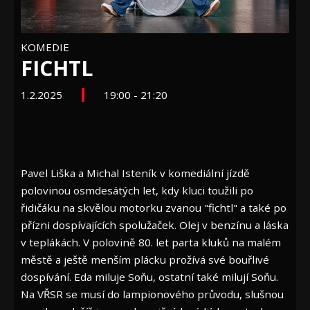
KOMEDIE
FICHTL
1.2.2025
19:00 - 21:20
Pavel Liška a Michal Isteník v komediální jízdě
polovinou osmdesátých let, kdy kluci toužili po
řidičáku na skvělou motorku zvanou "fichtl" a také po
přízni dospívajících spolužaček. Olej v benzínu a láska
v teplákách. V polovině 80. let parta kluků na malém
městě a ještě menším plácku prožívá své bouřlivé
dospívání. Eda miluje Soňu, ostatní také milují Soňu.
Na VŘSR se musí do lampionového průvodu, slušnou