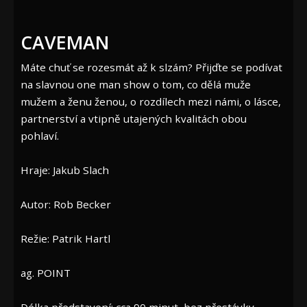
CAVEMAN
Máte chuť se rozesmát až k slzám? Přijďte se podívat
na slavnou one man show o tom, co dělá muže
mužem a ženu ženou, o rozdílech mezi námi, o lásce,
partnerství a vtipně utajených kvalitách obou
pohlaví.
Hraje: Jakub Slach
Autor: Rob Becker
Režie: Patrik Hartl
ag. POINT
Délka představení: cca 90 minut, bez přestávky