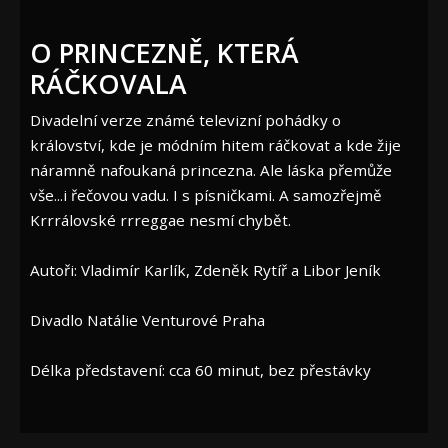
O PRINCEZNĚ, KTERÁ
RÁČKOVALA
Divadelní verze známé televizní pohádky o
království, kde je módním hitem ráčkovat a kde žije
náramně nafoukaná princezna. Ale láska přemůže
vše...i řečovou vadu. I s písničkami. A samozřejmě
Krrrálovské rrreggae nesmí chybět.
Autoři: Vladimír Karlík, Zdeněk Rytíř a Libor Jeník
Divadlo Natálie Venturové Praha
Délka představení: cca 60 minut, bez přestávky