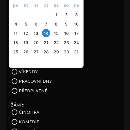
po
út
st
čt
pá
so
ne
1
2
3
4
5
6
7
8
9
10
11
12
13
14
15
16
17
18
19
20
21
22
23
24
25
26
27
28
29
30
31
VÍKENDY
PRACOVNÍ DNY
PŘEDPLATNÉ
ŽÁNR:
ČINOHRA
KOMEDIE